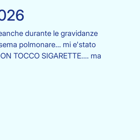
2026
eanche durante le gravidanze
fisema polmonare... mi e'stato
che NON TOCCO SIGARETTE.... ma