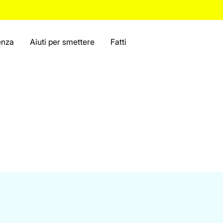
enza
Aiuti per smettere
Fatti