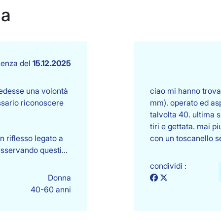
za
ienza del
15.12.2025
iedesse una volontà
ciao mi hanno trovat
ssario riconoscere
mm). operato ed asp
talvolta 40. ultima 
tiri e gettata. mai 
 riflesso legato a
con un toscanello 
. Osservando questi…
condividi :
Donna
40-60 anni