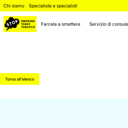
Chi siamo
Specialiste e specialisti
Farcela a smettere
Servizio di consul
Riuscire a smettere
Ricaduta
Servizio di consulenza
Fatti
Torna all'elenco
Area riservata ai
professionisti
Chi siamo
Le domande più frequenti