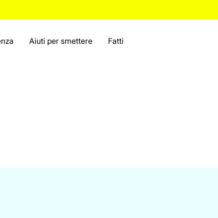
enza
Aiuti per smettere
Fatti