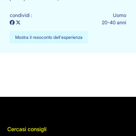
condividi :
Uomo
20-40 anni
Mostra il resoconto dell'esperienza
Cercasi consigli