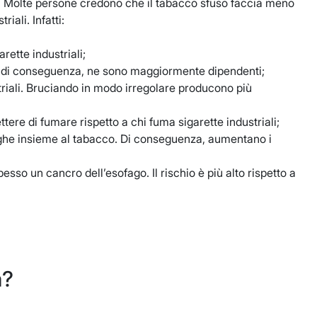
i. Molte persone credono che il tabacco sfuso faccia meno
iali. Infatti:
rette industriali;
e, di conseguenza, ne sono maggiormente dipendenti;
triali. Bruciando in modo irregolare producono più
ere di fumare rispetto a chi fuma sigarette industriali;
oghe insieme al tabacco. Di conseguenza, aumentano i
sso un cancro dell’esofago. Il rischio è più alto rispetto a
a?