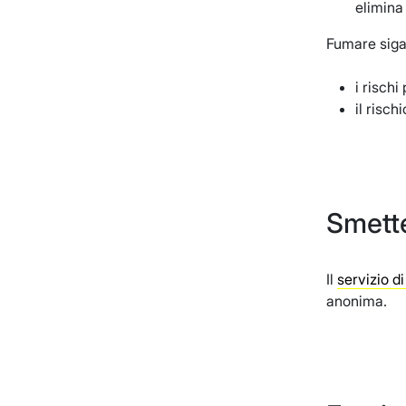
elimina 
Fumare sigare
i rischi
il risch
Smette
Il
servizio d
anonima.