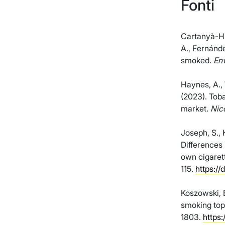
Fonti
Cartanyà-Hue
A., Fernánd
smoked.
En
Haynes, A., 
(2023). Tob
market.
Nic
Joseph, S., K
Differences
own cigaret
115.
https://
Koszowski, B
smoking top
1803.
https