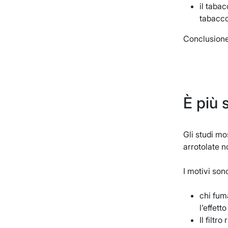
il taba
tabacco.
Conclusione:
È più s
Gli studi mo
arrotolate n
I motivi sono
chi fuma
l’effetto
Il filt