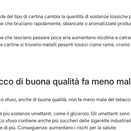
da del tipo di cartina cambia la quantità di sostanze tossiche p
ine che bruciano rapidamente, sbiancate o aromatizzate produco
ine che lasciano passare poca aria aumentano nicotina e catr
ne cartine si trovano metalli pesanti tossici come rame, cromo
acco di buona qualità fa meno ma
co sfuso, anche di buona qualità, non fa meno male del tabacco de
e più sostanze umettanti, come il glicerolo. Gli umettanti so
cco sfuso contiene anche più zuccheri delle sigarette industria
e di più. Conseguenza: aumentano i rischi per la salute;