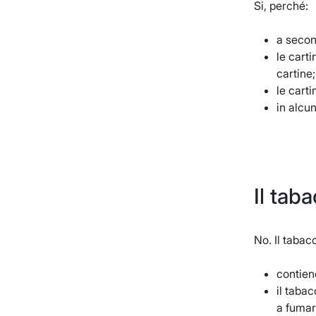
Si, perché:
a secon
le cart
cartine;
le cart
in alcu
Il tab
No. Il tabac
contien
il taba
a fumar