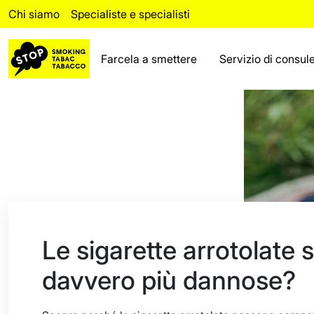
Chi siamo
Specialiste e specialisti
Farcela a smettere
Servizio di consul
Riuscire a smettere
Ricaduta
Servizio di consulenza
Fatti
Area riservata ai
professionisti
Le sigarette arrotolate 
Chi siamo
davvero più dannose?
Le domande più frequenti