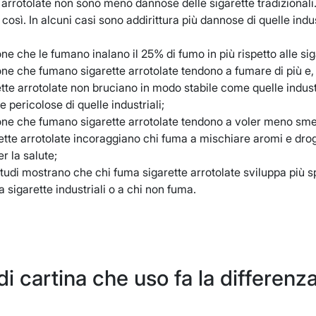
 arrotolate non sono meno dannose delle sigarette tradizional
osì. In alcuni casi sono addirittura più dannose di quelle industr
ne che le fumano inalano il 25% di fumo in più rispetto alle siga
one che fumano sigarette arrotolate tendono a fumare di più 
ette arrotolate non bruciano in modo stabile come quelle indus
 pericolose di quelle industriali;
one che fumano sigarette arrotolate tendono a voler meno smett
rette arrotolate incoraggiano chi fuma a mischiare aromi e dr
er la salute;
tudi mostrano che chi fuma sigarette arrotolate sviluppa più spe
a sigarette industriali o a chi non fuma.
o di cartina che uso fa la differenz