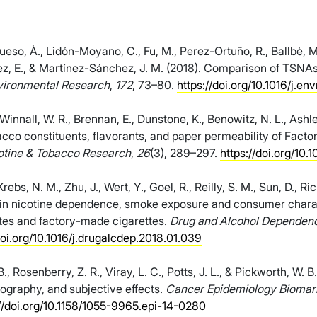
so, À., Lidón-Moyano, C., Fu, M., Perez-Ortuño, R., Ballbè, M.
ez, E., & Martínez-Sánchez, J. M. (2018). Comparison of TSNAs
vironmental Research
,
172
, 73–80.
https://doi.org/10.1016/j.en
Winnall, W. R., Brennan, E., Dunstone, K., Benowitz, N. L., Ashle
acco constituents, flavorants, and paper permeability of Fact
otine & Tobacco Research
,
26
(3), 289–297.
https://doi.org/10.
rebs, N. M., Zhu, J., Wert, Y., Goel, R., Reilly, S. M., Sun, D., Ric
 in nicotine dependence, smoke exposure and consumer charac
tes and factory-made cigarettes.
Drug and Alcohol Dependen
doi.org/10.1016/j.drugalcdep.2018.01.039
., Rosenberry, Z. R., Viray, L. C., Potts, J. L., & Pickworth, W.
ography, and subjective effects.
Cancer Epidemiology Biomark
://doi.org/10.1158/1055-9965.epi-14-0280