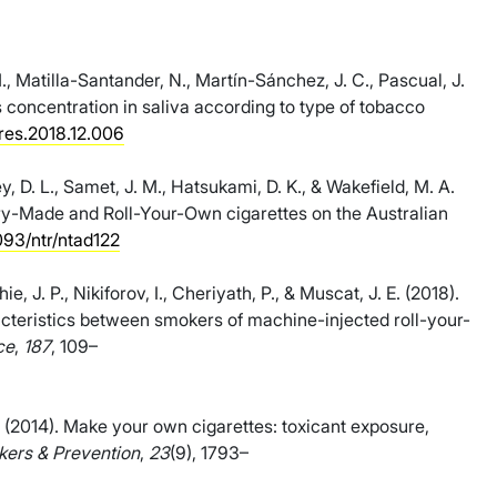
, Matilla-Santander, N., Martín-Sánchez, J. C., Pascual, J.
 concentration in saliva according to type of tobacco
vres.2018.12.006
y, D. L., Samet, J. M., Hatsukami, D. K., & Wakefield, M. A.
ory-Made and Roll-Your-Own cigarettes on the Australian
1093/ntr/ntad122
hie, J. P., Nikiforov, I., Cheriyath, P., & Muscat, J. E. (2018).
teristics between smokers of machine-injected roll-your-
ce
,
187
, 109–
 B. (2014). Make your own cigarettes: toxicant exposure,
ers & Prevention
,
23
(9), 1793–