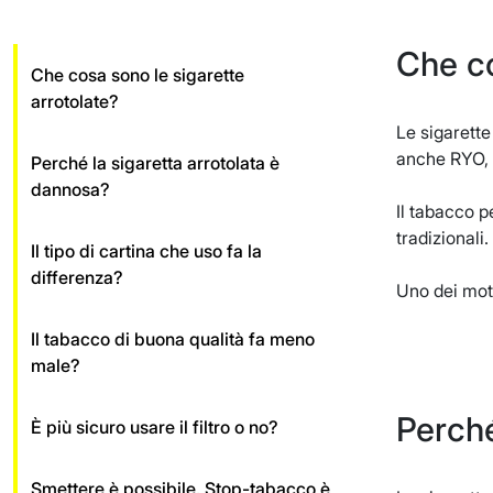
Che co
Che cosa sono le sigarette
arrotolate?
Le sigarette
anche RYO, d
Perché la sigaretta arrotolata è
dannosa?
Il tabacco pe
tradizionali.
Il tipo di cartina che uso fa la
differenza?
Uno dei moti
Il tabacco di buona qualità fa meno
male?
Perché
È più sicuro usare il filtro o no?
Smettere è possibile. Stop-tabacco è