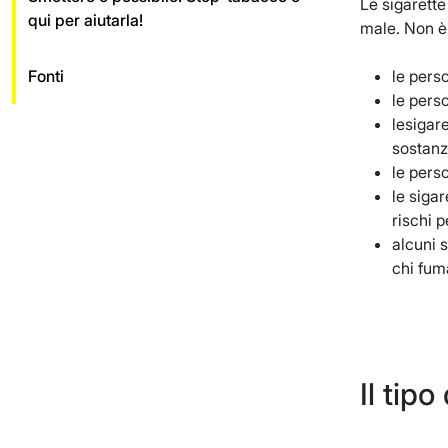
Le sigarette
qui per aiutarla!
male. Non è c
Fonti
le perso
le pers
lesigar
sostanze
le pers
le siga
rischi p
alcuni s
chi fum
Il tip