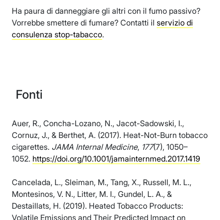
Ha paura di danneggiare gli altri con il fumo passivo?
Vorrebbe smettere di fumare? Contatti il
servizio di
consulenza stop-tabacco
.
Fonti
Auer, R., Concha-Lozano, N., Jacot-Sadowski, I.,
Cornuz, J., & Berthet, A. (2017). Heat-Not-Burn tobacco
cigarettes.
JAMA Internal Medicine
,
177
(7), 1050–
1052.
https://doi.org/10.1001/jamainternmed.2017.1419
Cancelada, L., Sleiman, M., Tang, X., Russell, M. L.,
Montesinos, V. N., Litter, M. I., Gundel, L. A., &
Destaillats, H. (2019). Heated Tobacco Products:
Volatile Emissions and Their Predicted Impact on