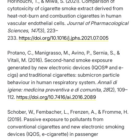
Horinouchi, T., & Miwa, S. (2021). Comparison of
cytotoxicity of cigarette smoke extract derived from
heat-not-burn and combustion cigarettes in human
vascular endothelial cells.
Journal of Pharmacological
Sciences
,
147
(3), 223–
233.
https://doi.org/10.1016/j.jphs.2021.07.005
Protano, C., Manigrasso, M., Avino, P., Sernia, S., &
Vitali, M. (2016). Second-hand smoke exposure
generated by new electronic devices (IQOS® and e-
cigs) and traditional cigarettes: submicron particle
behaviour in human respiratory system.
Annali di
igiene: medicina preventiva e di comunita
,
28
(2), 109–
112.
https://doi.org/10.7416/ai.2016.2089
Schober, W., Fembacher, L., Frenzen, A., & Fromme, H.
(2019). Passive exposure to pollutants from
conventional cigarettes and new electronic smoking
devices (IQOS, e-cigarette) in passenger