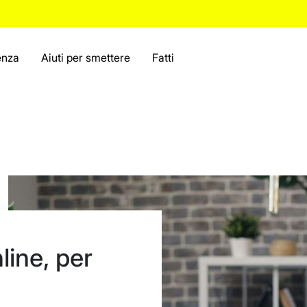
enza
Aiuti per smettere
Fatti
line, per
o