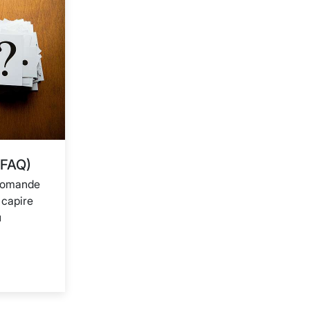
(FAQ)
 domande
 capire
ù