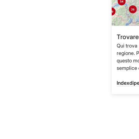
Trovare 
Qui trova 
regione. P
questo mo
semplice e
Indexdip