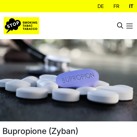
DE
FR
IT
Bupropione (Zyban)