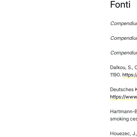
Fonti
Compendium.
Compendium.
Compendium.
Dalkou, S., 
1190.
https:
Deutsches K
https://www
Hartmann-Boy
smoking ces
Houezec, J.