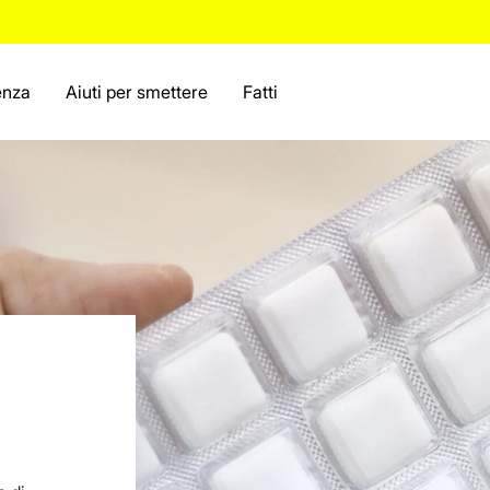
enza
Aiuti per smettere
Fatti