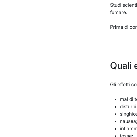
Studi scient
fumare.
Prima di com
Quali 
Gli effetti c
mal di t
disturbi
singhio
nausea
infiamm
tosse;