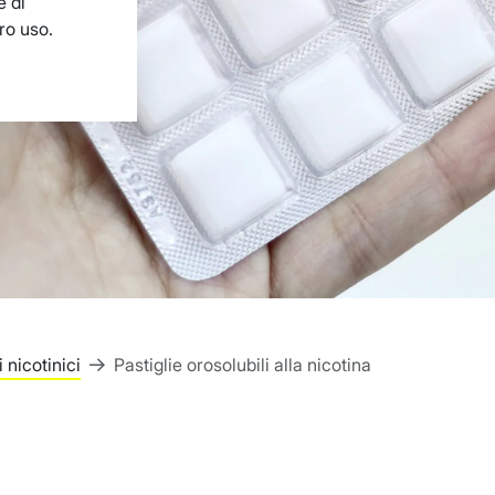
e di
ro uso.
i nicotinici
Pastiglie orosolubili alla nicotina