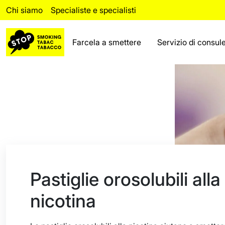
Chi siamo
Specialiste e specialisti
Farcela a smettere
Servizio di consul
Riuscire a smettere
Ricaduta
Servizio di consulenza
Fatti
Area riservata ai
professionisti
Pastiglie orosolubili alla
Chi siamo
nicotina
Le domande più frequenti