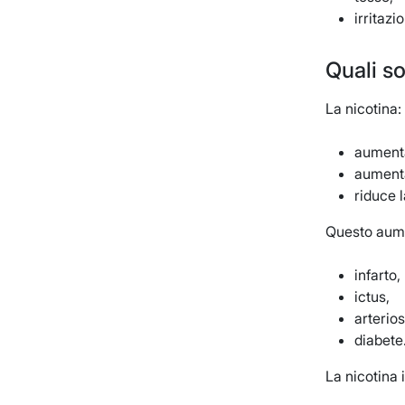
irritazi
Quali so
La nicotina:
aumenta
aumenta
riduce l
Questo aumen
infarto,
ictus,
arterios
diabete
La nicotina 