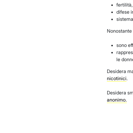
fertilità,
difese 
sistema
Nonostante gl
sono eff
rappres
le donn
Desidera mag
nicotinici
.
Desidera sm
anonimo.