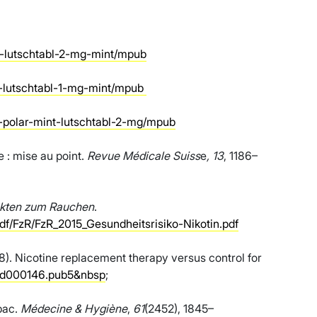
l-lutschtabl-2-mg-mint/mpub
l-lutschtabl-1-mg-mint/mpub
-polar-mint-lutschtabl-2-mg/mpub
e : mise au point.
Revue Médicale Suiss
e
, 13
, 1186–
Fakten zum Rauchen
.
df/FzR/FzR_2015_Gesundheitsrisiko-Nikotin.pdf
18). Nicotine replacement therapy versus control for
.cd000146.pub5&nbsp
;
bac.
Médecine & Hygiène
,
61
(2452), 1845–