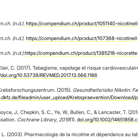
ch. (n.d.).
https://compendium.ch/product/1051140-nicotinel
ch. (n.d.).
https://compendium.ch/product/107368-nicotinel
ch. (n.d.).
https://compendium.ch/product/1385218-nicorette
Clair, C. (2017). Tabagisme, vapotage et risque cardiovasculair
//doi.org/10.53738/REVMED.2017.13.566.1186
rebsforschungszentrum. (2015).
Gesundheitsrisiko Nikotin: 
.dkfz.de/fileadmin/user_upload/Krebspraevention/Download/p
ce, J., Chepkin, S. C., Ye, W., Bullen, C., & Lancaster, T. (20
sation.
Cochrane Library
,
2019
(1).
doi.org/10.1002/14651858
, L. (2003). Pharmacologie de la nicotine et dépendance au ta